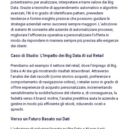
potentissimo per analizzare, interpretare e trarre valore dai Big
Data. Grazie a tecniche di apprendimento automatico e algoritmi
avanzati, l’AI è in grado di identificare pattern, prevedere
tendenze e fornire insights preziosi che possono guidare le
strategie aziendali verso successi sempre maggiori. L’adozione
di sistemi AI consente alle aziende di automatizzare processi,
migliorare l’efficienza operativa e personalizzare l’offerta in
modo da rispondere in maniera sempre più precisa alle esigenze
dei clienti.
Caso di Studio: L’Impatto dei Big Data AI sul Retail
Prendiamo ad esempio il settore del retail, dove l’impiego di Big
Data e AI sta già mostrando risultati straordinari. Attraverso
l’analisi dei dati raccolti (come storico acquisti, preferenze e
comportamento di navigazione online), i retailer sono in grado di
offrire esperienze di acquisto personalizzate, incrementando
sensibilmente la soddisfazione del cliente e, di conseguenza, la
fedeltà verso il brand. Inoltre, l’analisi predittiva aiuta le aziende a
gestire in modo più efficiente gli stock, riducendo costi e
sprechi.
Verso un Futuro Basato sui Dati
L’adozione di soluzioni basate su Big Data e AI non è più