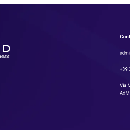
Cont
admi
+39 
Via M
AdMi