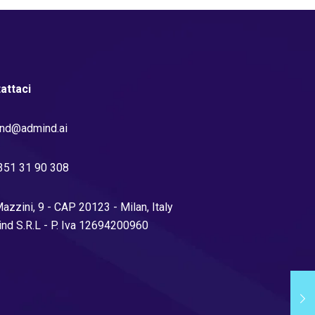
attaci
nd@admind.ai
351 31 90 308
azzini, 9 - CAP 20123 - Milan, Italy
nd S.R.L - P. Iva 12694200960