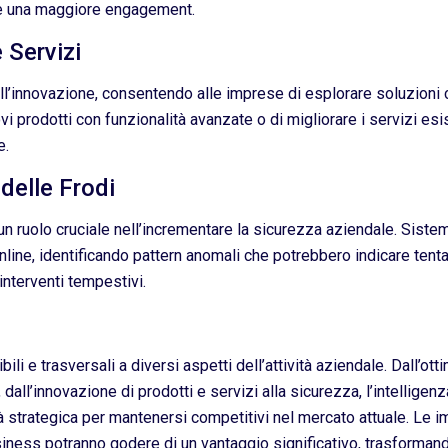
are una maggiore engagement.
 Servizi
e all’innovazione, consentendo alle imprese di esplorare soluzio
uovi prodotti con funzionalità avanzate o di migliorare i servizi esis
e.
delle Frodi
un ruolo cruciale nell’incrementare la sicurezza aziendale. Sistem
nline, identificando pattern anomali che potrebbero indicare tentati
nterventi tempestivi.
bili e trasversali a diversi aspetti dell’attività aziendale. Dall’ot
all’innovazione di prodotti e servizi alla sicurezza, l’intelligenz
à strategica per mantenersi competitivi nel mercato attuale. Le 
siness potranno godere di un vantaggio significativo, trasformando