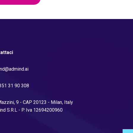
attaci
nd@admind.ai
351 31 90 308
azzini, 9 - CAP 20123 - Milan, Italy
nd S.R.L - P. Iva 12694200960