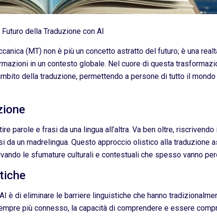
 Futuro della Traduzione con AI
anica (MT) non è più un concetto astratto del futuro; è una realt
azioni in un contesto globale. Nel cuore di questa trasformazione s
ambito della traduzione, permettendo a persone di tutto il mondo 
uzione
re parole e frasi da una lingua all’altra. Va ben oltre, riscrivendo 
 da un madrelingua. Questo approccio olistico alla traduzione as
ndo le sfumature culturali e contestuali che spesso vanno perdut
tiche
 AI è di eliminare le barriere linguistiche che hanno tradizional
sempre più connesso, la capacità di comprendere e essere compr