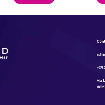
Cont
admi
+39 
Via M
AdMi