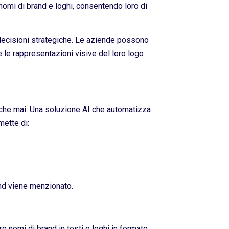
nomi di brand e loghi, consentendo loro di
decisioni strategiche. Le aziende possono
 le rappresentazioni visive del loro logo
ca che mai. Una soluzione AI che automatizza
mette di:
and viene menzionato.
are nomi di brand in testi e loghi in formato