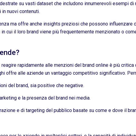
destrate su vasti dataset che includono innumerevoli esempi di 
 in nuovi contenuti.
ienza ma offre anche insights preziosi che possono influenzare 
i in cui il loro brand viene più frequentemente menzionato o come
iende?
e e reagire rapidamente alle menzioni del brand online è più criti
oghi offre alle aziende un vantaggio competitivo significativo. Per
ni del brand, sia positive che negative.
arketing e la presenza del brand nei media.
orazione e di targeting del pubblico basate su come e dove il br
ioco per le aziende in molteplici settori, e la capacità di individu