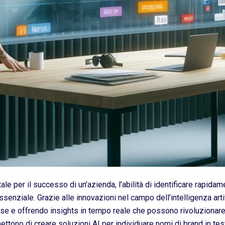
ale per il successo di un’azienda, l’abilità di identificare rapida
ssenziale. Grazie alle innovazioni nel campo dell’intelligenza arti
e e offrendo insights in tempo reale che possono rivoluzionare 
ttono di creare soluzioni AI per individuare nomi di brand in tes