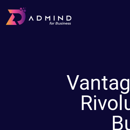
Vantagg
Rivol
B