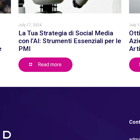
July 17, 2024
July 1
La Tua Strategia di Social Media
Ott
con l’AI: Strumenti Essenziali per le
Azi
e
PMI
Art
Read more
Cont
admi