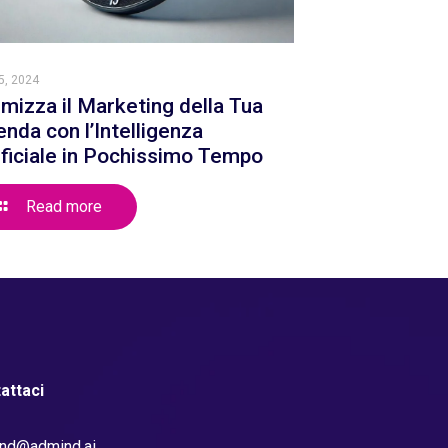
5, 2024
imizza il Marketing della Tua
enda con l’Intelligenza
ificiale in Pochissimo Tempo
Read more
attaci
nd@admind.ai