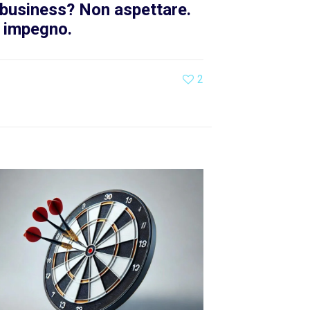
o business? Non aspettare.
a impegno.
2