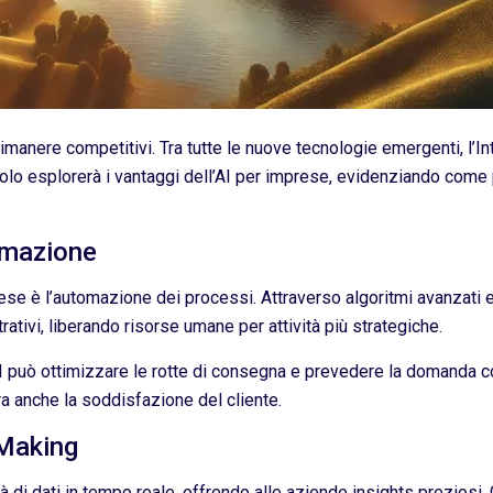
manere competitivi. Tra tutte le nuove tecnologie emergenti, l’Intel
olo esplorerà i vantaggi dell’AI per imprese, evidenziando come p
omazione
prese è l’automazione dei processi. Attraverso algoritmi avanzati
ativi, liberando risorse umane per attività più strategiche.
’AI può ottimizzare le rotte di consegna e prevedere la domanda
ra anche la soddisfazione del cliente.
 Making
tà di dati in tempo reale, offrendo alle aziende insights preziosi.