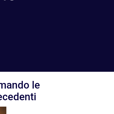
rmando le
ecedenti