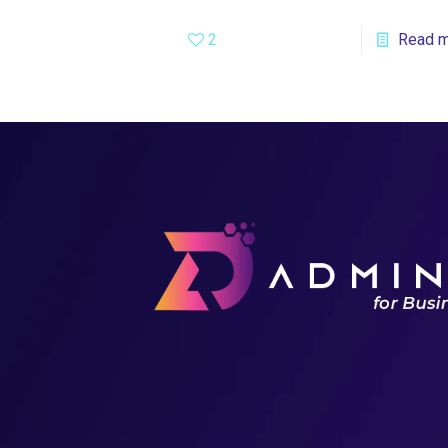
2
Read 