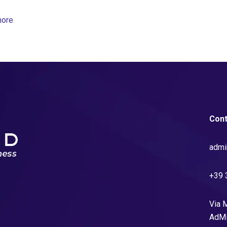
more
Cont
admi
+39 
Via M
AdMi