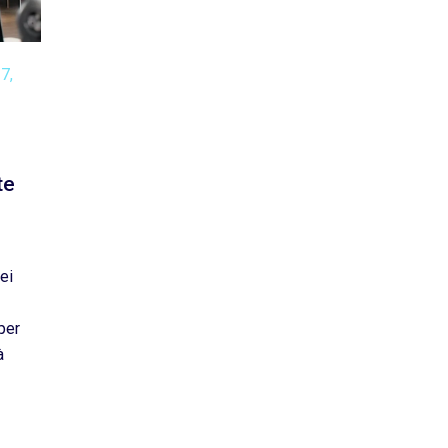
17,
:
te
ei
per
à