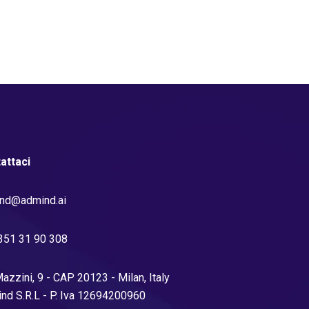
attaci
nd@admind.ai
351 31 90 308
azzini, 9 - CAP 20123 - Milan, Italy
nd S.R.L - P. Iva 12694200960