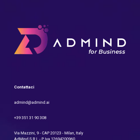
Contattaci
admind@admind.ai
+39 351 31 90 308
Via Mazzini, 9 - CAP 20123 - Milan, Italy
AdMind S.R.L - P. Iva 12694200960