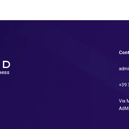
Cont
admi
+39 
Via M
AdMi