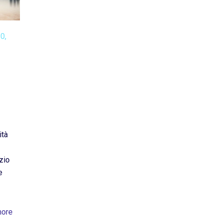
10,
ità
zio
e
more