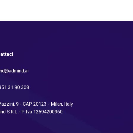
attaci
nd@admind.ai
351 31 90 308
azzini, 9 - CAP 20123 - Milan, Italy
nd S.R.L - P. Iva 12694200960