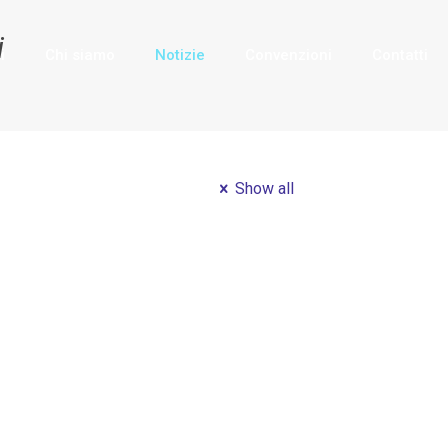
i
i
Chi siamo
Notizie
Convenzioni
Contatti
Show all