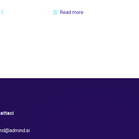
2
Read more
attaci
nd@admind.ai