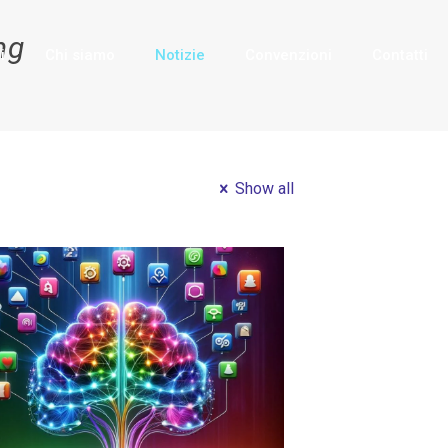
ng
i
Chi siamo
Notizie
Convenzioni
Contatti
Show all