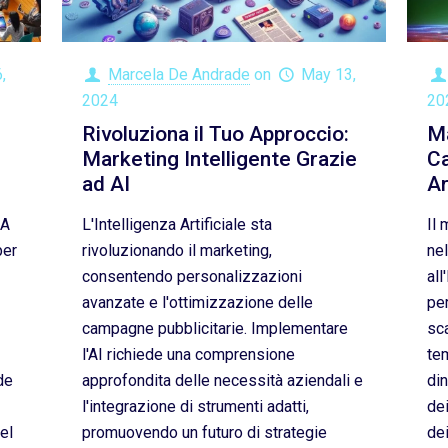
,
Marcela De Andrade
on
May 13,
2024
20
Rivoluziona il Tuo Approccio:
Ma
Marketing Intelligente Grazie
Ca
ad AI
Ar
IA
L'Intelligenza Artificiale sta
Il
per
rivoluzionando il marketing,
nel
consentendo personalizzazioni
all
avanzate e l'ottimizzazione delle
pe
campagne pubblicitarie. Implementare
sca
l'AI richiede una comprensione
tem
de
approfondita delle necessità aziendali e
din
l'integrazione di strumenti adatti,
dei
el
promuovendo un futuro di strategie
de