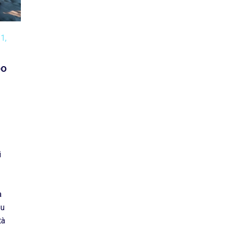
11,
po
i
a
su
tà