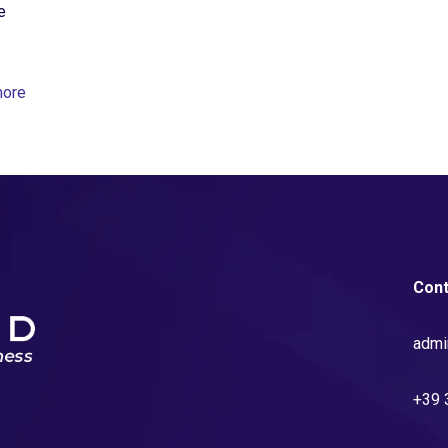
e
more
Cont
admi
+39 