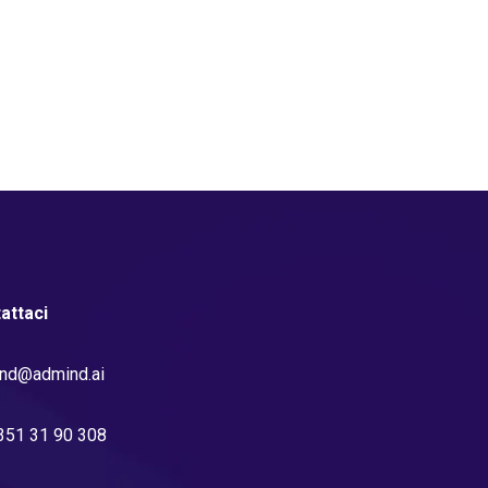
attaci
nd@admind.ai
351 31 90 308